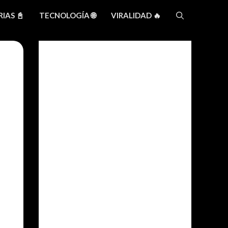
IAS 📓
TECNOLOGÍA 🌐
VIRALIDAD 🔥