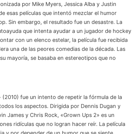
onizada por Mike Myers, Jessica Alba y Justin
e esas películas que intentó mezclar el humor
pop. Sin embargo, el resultado fue un desastre. La
autoayuda que intenta ayudar a un jugador de hockey
ntar con un elenco estelar, la película fue recibida
dera una de las peores comedias de la década. Las
 su mayoría, se basaba en estereotipos que no
(2010) fue un intento de repetir la fórmula de la
odos los aspectos. Dirigida por Dennis Dugan y
vin James y Chris Rock, «Grown Ups 2» es un
nes ridículas que no logran hacer reír. La película
ncia y por depender de un humor que se siente