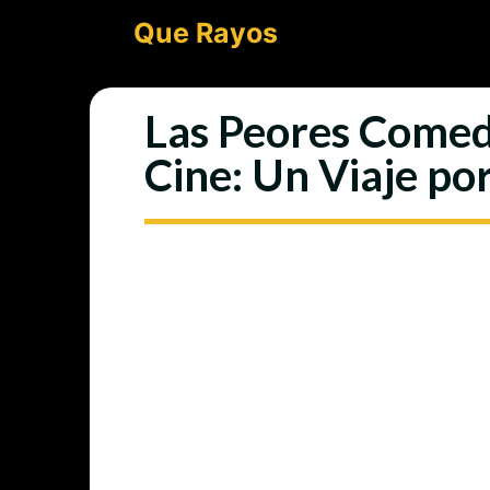
Saltar
Que Rayos
al
contenido
Las Peores Comedi
Cine: Un Viaje po