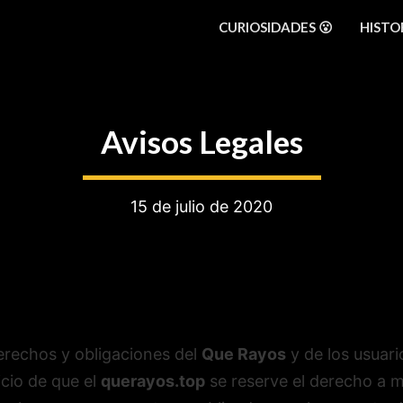
CURIOSIDADES 😮
HISTOR
Avisos Legales
15 de julio de 2020
erechos y obligaciones del
Que Rayos
y de los usuari
icio de que el
querayos.top
se reserve el derecho a mo