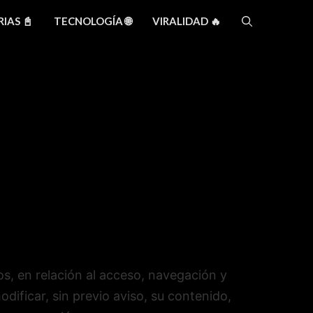
IAS 📓
TECNOLOGÍA 🌐
VIRALIDAD 🔥
os, en relación al acceso, navegación y
dificar, sin previo aviso, su contenido,