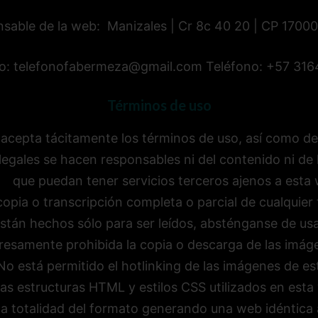
onsable de la web: Manizales | Cr 8c 40 20 | CP 1700
o: telefonofabermeza@gmail.com Teléfono: +57 31
Términos de uso
acepta tácitamente los términos de uso, así como decl
egales se hacen responsables ni del contenido ni de l
que puedan tener servicios terceros ajenos a esta
pia o transcripción completa o parcial de cualquier 
stán hechos sólo para ser leídos, absténganse de usar
esamente prohibida la copia o descarga de las imág
No está permitido el hotlinking de las imágenes de es
r las estructuras HTML y estilos CSS utilizados en est
la totalidad del formato generando una web idéntica