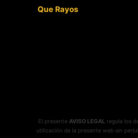
Saltar
Que Rayos
al
contenido
El presente
AVISO LEGAL
regula los d
utilización de la presente web sin perju