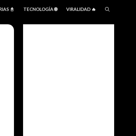
IAS 📓
TECNOLOGÍA 🌐
VIRALIDAD 🔥