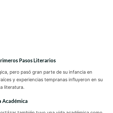
Primeros Pasos Literarios
gica, pero pasó gran parte de su infancia en
aíces y experiencias tempranas influyeron en su
 literatura.
da Académica
Cortázar también tuvo una vida académica como