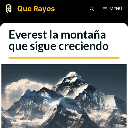
Saltar
Que Rayos
MENÚ
al
contenido
Everest la montaña
que sigue creciendo