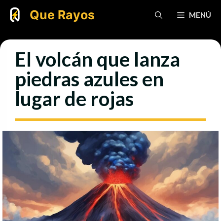
Saltar
Que Rayos
MENÚ
al
contenido
El volcán que lanza
piedras azules en
lugar de rojas