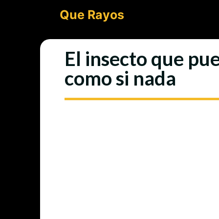
Saltar
Que Rayos
al
contenido
El insecto que pu
como si nada