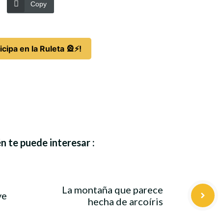
Copy
icipa en la Ruleta 🎡⚡!
 te puede interesar :
La montaña que parece
ve
hecha de arcoíris