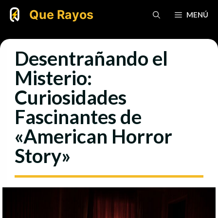
Saltar
Que Rayos
MENÚ
al
contenido
Desentrañando el
Misterio:
Curiosidades
Fascinantes de
«American Horror
Story»