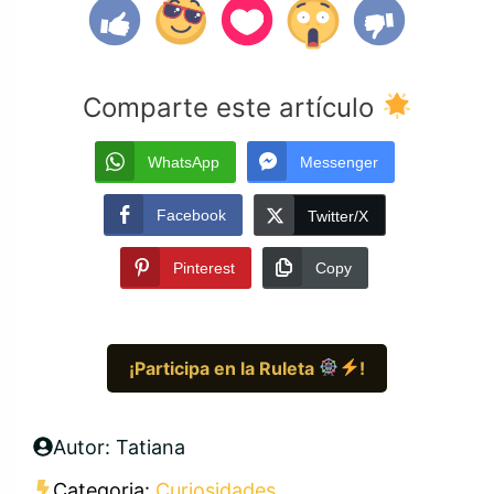
Comparte este artículo
WhatsApp
Messenger
Facebook
Twitter/X
Pinterest
Copy
¡Participa en la Ruleta
!
Autor: Tatiana
Categoria:
Curiosidades