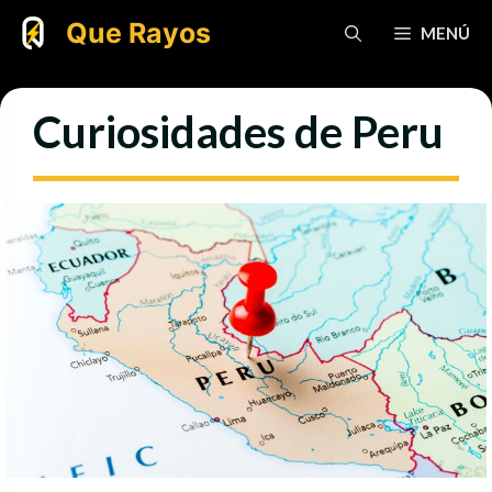
Saltar
Que Rayos
MENÚ
al
contenido
Curiosidades de Peru