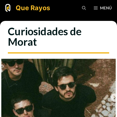
Saltar
Que Rayos
MENÚ
al
contenido
Curiosidades de
Morat