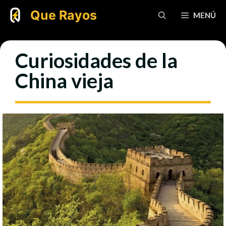
Saltar
Que Rayos
MENÚ
al
contenido
Curiosidades de la
China vieja