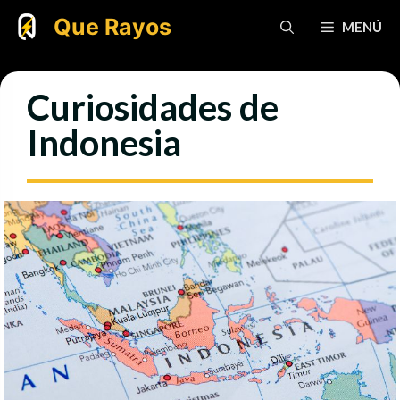
Saltar
Que Rayos
MENÚ
al
contenido
Curiosidades de
Indonesia