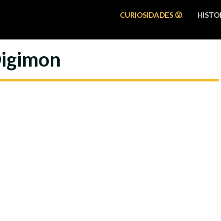
CURIOSIDADES 😮
HISTOR
Digimon