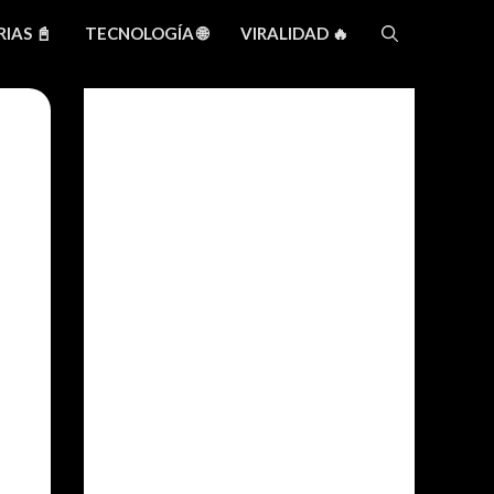
IAS 📓
TECNOLOGÍA 🌐
VIRALIDAD 🔥